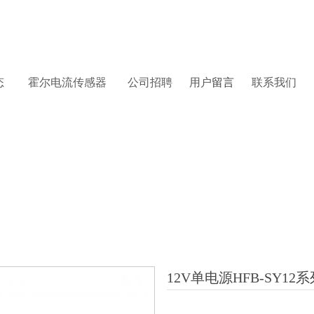
态
霍尔
电流传感器
公司招聘
用户
留言
联系
我们
12V单电源HFB-SY