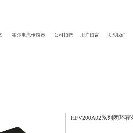
态
霍尔
电流传感器
公司招聘
用户
留言
联系
我们
HFV200A02系列闭环