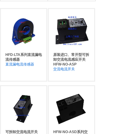
上海三广数码科技有限公司还与香港恒发商贸有
限公司共同出资开拓集成电路市场，销售全系列电源
IC，代理各大品牌IC、三极管等等电子元器件。利用
香港恒发商贸有限公司在港台、欧美、日本、新加坡
等地健全的电子产品采购渠道，经营进口可以为您提
供完善的电子元器件配套服务。
HFD-LTA系列直流漏电
原装进口、常开型可拆
公司最新引进了中国电科所研制生产的晶振、开
流传感器
卸交流电流感应开关
直流漏电流传感器
HFW-NO-ASP
关电源、AC-DC电源模块、DC-DC电源模块、自恢
交流电流开关
复保险丝，中国电科一贯凭借其强大的技术实力和过
硬的产品质量傲立于国内同类产品之上。
公司于2004年引进供应链管理系统，并参与部分
企业的供应链改造和MRP优化工程，取得了良好的
效果。我们 强调“诚信敬业、务实创新、勤奋进取、
团结协作”的企业文化，注重规范化管理，每个部
门、每种行为，都有详尽的规范化管理制度，以保证
可拆卸交流电流开关
HFW-NO-ASD系列交
企业的任何决策、管理、考核的正规性和正确性，保