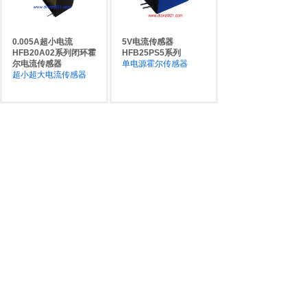
等地健全的电子产品采购渠道，经营进口可以为您提
供完善的电子元器件配套服务。
0.005A超小电流
5V电流传感器
HFB20A02系列闭环霍
HFB25PS5系列
公司最新引进了中国电科所研制生产的晶振、开
尔电流传感器
单电源霍尔传感器
关电源、AC-DC电源模块、DC-DC电源模块、自恢
超小超大电流传感器
复保险丝，中国电科一贯凭借其强大的技术实力和过
硬的产品质量傲立于国内同类产品之上。
公司于2004年引进供应链管理系统，并参与部分
企业的供应链改造和MRP优化工程，取得了良好的
效果。我们 强调“诚信敬业、务实创新、勤奋进取、
团结协作”的企业文化，注重规范化管理，每个部
门、每种行为，都有详尽的规范化管理制度，以保证
企业的任何决策、管理、考核的正规性和正确性，保
证企业的长期健康发展。我们将用优异的产品品质，
良好的性价比，完善的售后服务，灵活的经营方式，
与您共同发展，共创高科技的美好蓝图。