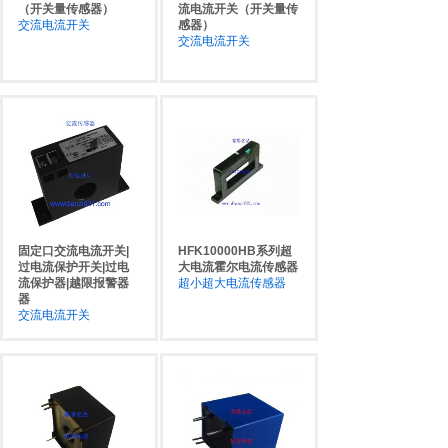
（开关量传感器）
流电流开关（开关量传
证企业的长期健康发展。我们将用优异的产品品质，
交流电流开关
感器）
交流电流开关
良好的性价比，完善的售后服务，灵活的经营方式，
与您共同发展，共创高科技的美好蓝图。
公司立足于长三角地区，致力于为长三角地区的
生产厂家提供元器件配套服务，已经与上海大学、复
旦大学、上海交通大学等科研机构建立合作关系。公
司将在稳固长三角地区客户的同时，努力开拓东北、
西北、西南地区的客户。欢迎来电咨询。
固定口交流电流开关|
HFK10000HB系列超
过电流保护开关|过电
大电流霍尔电流传感器
除了提供优质产品以外，我们还提供技术支持、
流保护器|越限报警器
超小超大电流传感器
器
完善的产品解决方案，提供技术支持的工程师是在传
交流电流开关
感器行业有多年设计应用经验的业内专家。
上海三广数码科技有限公司还与香港恒发商贸有
限公司共同出资开拓集成电路市场，销售全系列电源
IC，代理各大品牌IC、三极管等等电子元器件。利用
香港恒发商贸有限公司在港台、欧美、日本、新加坡